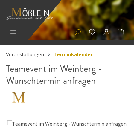
Zum Hauptinhalt springen
Du hast 0 Prod
Ware
Veranstaltungen
Terminkalender
Teamevent im Weinberg -
Wunschtermin anfragen
Bildergalerie überspringen