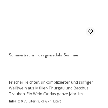
fruchtig / Deutscher Qualitätswein b.A. Franken /
0,75 L / 11,5%vol1x "der franke" Rotwein-Cuvée
Qualitätswein fruchtig / Deutscher Qualitätswein
b.A. Franken / 0,75 L / 12,5%vol1x Weißburgunder
Meisterwerk / Deutscher Qualitätswein b.A.
Franken / 0,75 L / 13,0%vol1x Blanc de Noir
Meisterwerk / Deutscher Qualitätswein b.A.
Franken / 0,75 L / 13,0%vol5x Grape Fruity Sopritz
/ Weinhaltiges Getränk / 0,33 L / 6,5%vol
Sommertraum – das ganze Jahr Sommer
Frischer, leichter, unkomplizierter und süffiger
Weißwein aus Müller-Thurgau und Bacchus
Trauben. Ein Wein für das ganze Jahr. Im
Frühling, um sich auf den Sommer zu freuen, im
Inhalt:
0.75 Liter
(9,73 € / 1 Liter)
Sommer genau die richtige Erfrischung, im