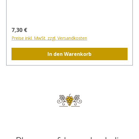
Herbst, um an den Sommer zurück zu denken
und im Winter, um sich den Sommer auf die
Couch zu holen. Der Wein für alle Lebenslagen -
einfach ein wahrer Sommertraum.
Regulärer Preis:
7,30 €
Preise inkl. MwSt. zzgl. Versandkosten
In den Warenkorb