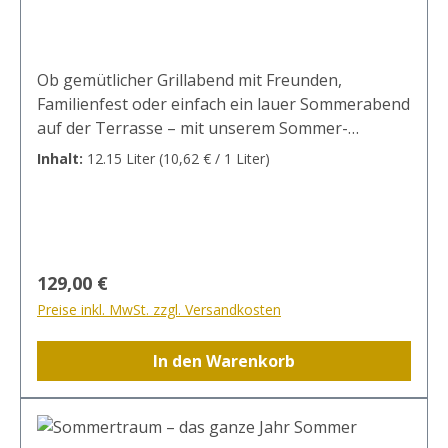
Ob gemütlicher Grillabend mit Freunden,
Familienfest oder einfach ein lauer Sommerabend
auf der Terrasse – mit unserem Sommer-
Grillpaket sind Sie bestens ausgestattet.
Inhalt:
12.15 Liter
(10,62 € / 1 Liter)
Paketinhalt2x Secco trocken / Deutscher Perlwein
mit zugesetzter Kohlensäure, verperlt in 56856
Zell / 0,75 L / 12%vol1x Secco Zero trocken /
Deutscher Perlwein mit zugesetzter Kohlensäure,
verperlt in 56856 Zell / 0,75 L / 12%vol2 x
Regulärer Preis:
129,00 €
Sommertraum…das ganze Jahr Sommer /
Preise inkl. MwSt. zzgl. Versandkosten
Deutscher Wein / 0,75 L / 11,5%vol2 x "der franke"
Silvaner Qualitätswein trocken / Deutscher
In den Warenkorb
Qualitätswein b.A. Franken / 0,75 L / 12%vol1 x
"der franke" Bacchus Qualitätswein fruchtig /
Deutscher Qualitätswein b.A. Franken / 0,75 L /
11,5%vol3 x "der franke" Rotling Qualitätswein