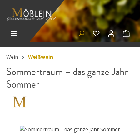
Zum Hauptinhalt springen
Du hast 0 Prod
Ware
Wein
Weißwein
Sommertraum – das ganze Jahr
Sommer
Bildergalerie überspringen