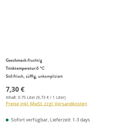
Geschmack:
fruchtig
Trinktemperatur:
6 °C
Stil:
frisch, süffig, unkompliziert
Regulärer Preis:
7,30 €
Inhalt:
0.75 Liter
(9,73 € / 1 Liter)
Preise inkl. MwSt. zzgl. Versandkosten
Sofort verfügbar, Lieferzeit: 1-3 days