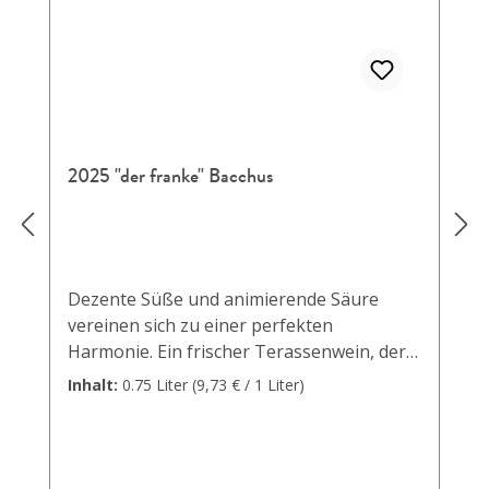
2025 "der franke" Bacchus
Dezente Süße und animierende Säure
vereinen sich zu einer perfekten
Harmonie. Ein frischer Terassenwein, der
Lust auf das zweite Glas macht.
Inhalt:
0.75 Liter
(9,73 € / 1 Liter)