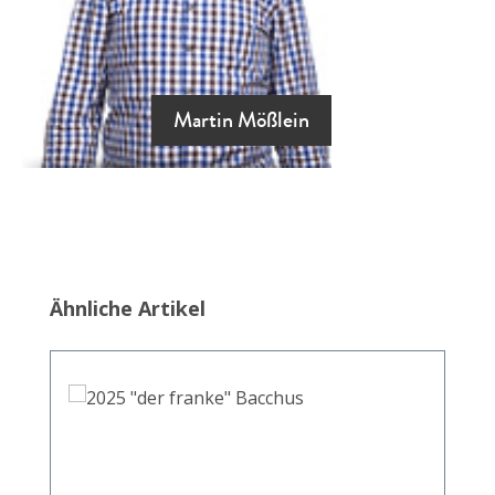
Martin Mößlein
Produktgalerie überspringen
Ähnliche Artikel