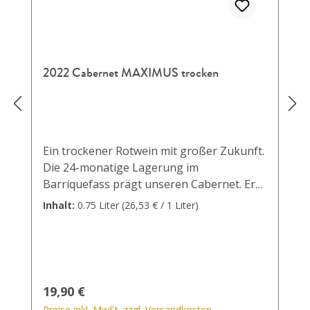
2022 Cabernet MAXIMUS trocken
Ein trockener Rotwein mit großer Zukunft.
Die 24-monatige Lagerung im
Barriquefass prägt unseren Cabernet. Er
erinnert an schwarzen Pfeffer, zarte
Inhalt:
0.75 Liter
(26,53 € / 1 Liter)
Vanille und dunkle Bitterschokolade.
Rebsorte: Cabernet Mitos
Regulärer Preis:
19,90 €
Preise inkl. MwSt. zzgl. Versandkosten