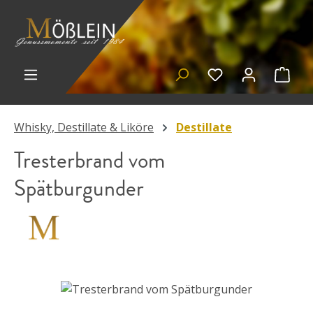
Zum Hauptinhalt springen
Du hast 0 Prod
Ware
Whisky, Destillate & Liköre
Destillate
Tresterbrand vom
Spätburgunder
Bildergalerie überspringen