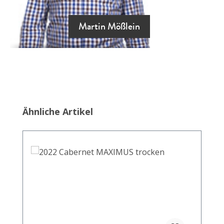
Martin Mößlein
Produktgalerie überspringen
Ähnliche Artikel