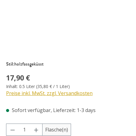
Stil:
holzfassgeküsst
Regulärer Preis:
17,90 €
Inhalt:
0.5 Liter
(35,80 € / 1 Liter)
Preise inkl. MwSt. zzgl. Versandkosten
Sofort verfügbar, Lieferzeit: 1-3 days
Produkt Anzahl: Gib den gewünschten Wer
Flasche(n)