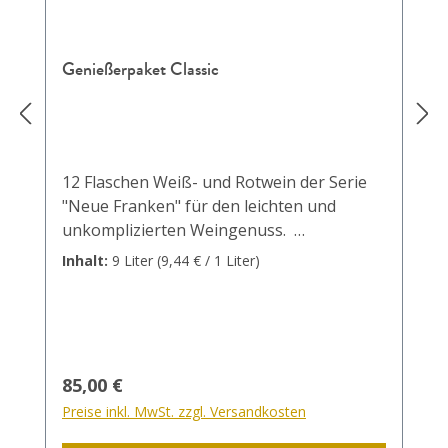
Genießerpaket Classic
12 Flaschen Weiß- und Rotwein der Serie
"Neue Franken" für den leichten und
unkomplizierten Weingenuss.
Paketinhalt1 x Secco trocken / Deutscher
Inhalt:
9 Liter
(9,44 € / 1 Liter)
Perlwein mit zugesetzter Kohlensäure,
verperlt in 56856 Zell / 0,75 L / 12%vol2 x
Sommertraum…das ganze Jahr Sommer /
Deutscher Wein / 0,75 L / 11,5%vol1 x "der
franke" Müller Thurgau Qualitätswein
Regulärer Preis:
85,00 €
trocken / Deutscher Qualitätswein b.A.
Preise inkl. MwSt. zzgl. Versandkosten
Franken / 0,75 L / 12%vol2 x "der franke"
Silvaner Qualitätswein trocken / Deutscher