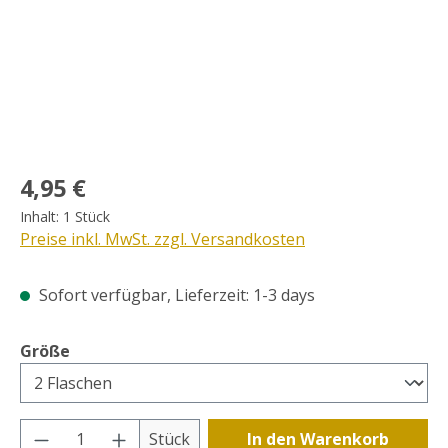
Regulärer Preis:
4,95 €
Inhalt:
1 Stück
Preise inkl. MwSt. zzgl. Versandkosten
Sofort verfügbar, Lieferzeit: 1-3 days
auswählen
Größe
Produkt Anzahl: Gib den gewünschten Wer
Stück
In den Warenkorb