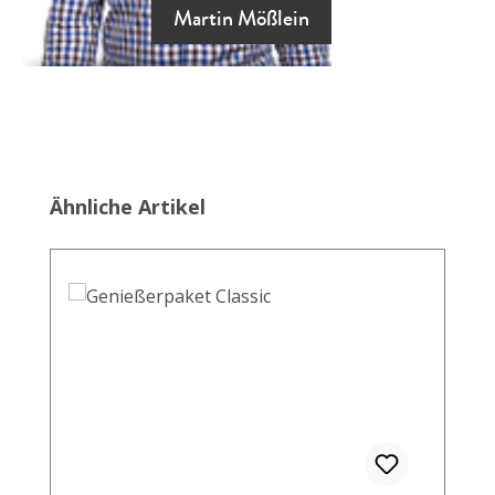
Martin Mößlein
Produktgalerie überspringen
Ähnliche Artikel