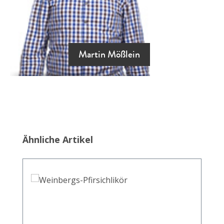
Martin Mößlein
Produktgalerie überspringen
Ähnliche Artikel