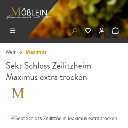
Zum Hauptinhalt springen
Du hast 0 Prod
Ware
Wein
Maximus
Sekt Schloss Zeilitzheim
Maximus extra trocken
Bildergalerie überspringen