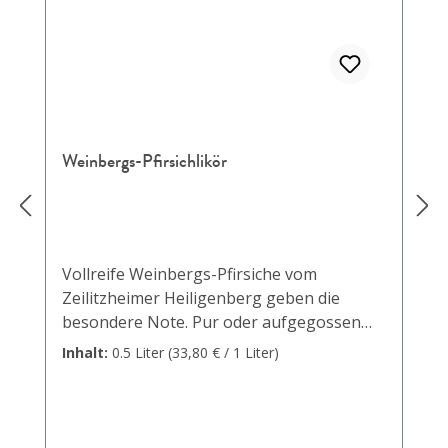
Weinbergs-Pfirsichlikör
Vollreife Weinbergs-Pfirsiche vom
Zeilitzheimer Heiligenberg geben die
besondere Note. Pur oder aufgegossen
mit unserem Frankensekt oder unserem
Inhalt:
0.5 Liter
(33,80 € / 1 Liter)
Secco trocken einfach ein Genuss.