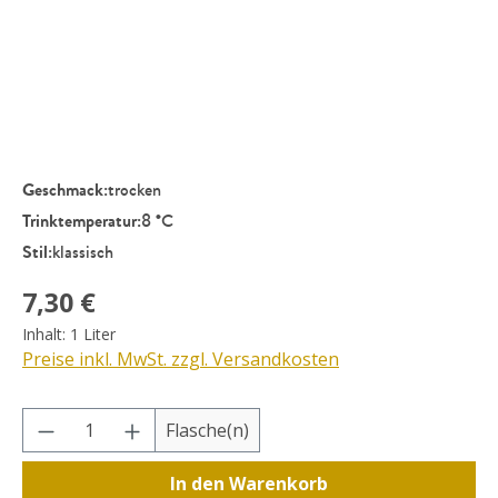
Geschmack:
trocken
Trinktemperatur:
8 °C
Stil:
klassisch
Regulärer Preis:
7,30 €
Inhalt:
1 Liter
Preise inkl. MwSt. zzgl. Versandkosten
Produkt Anzahl: Gib den gewünschten Wer
Flasche(n)
In den Warenkorb