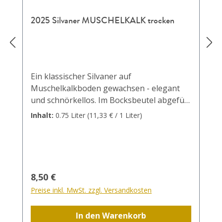
2025 Silvaner MUSCHELKALK trocken
Ein klassischer Silvaner auf
Muschelkalkboden gewachsen - elegant
und schnörkellos. Im Bocksbeutel abgefüllt
der ideale Wein für Freunde des
Inhalt:
0.75 Liter
(11,33 € / 1 Liter)
klassischen Frankenweins.
Regulärer Preis:
8,50 €
Preise inkl. MwSt. zzgl. Versandkosten
In den Warenkorb