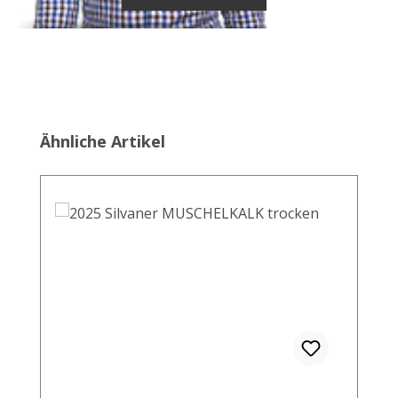
Produktgalerie überspringen
Ähnliche Artikel