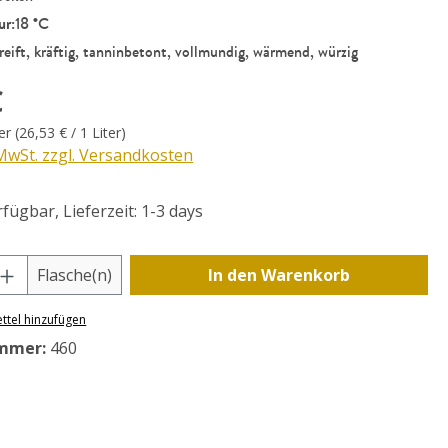
ur:
18 °C
reift, kräftig, tanninbetont, vollmundig, wärmend, würzig
eis:
€
ter
(26,53 € / 1 Liter)
 MwSt. zzgl. Versandkosten
fügbar, Lieferzeit: 1-3 days
Anzahl: Gib den gewünschten Wert ein o
Flasche(n)
In den Warenkorb
ttel hinzufügen
mmer:
460