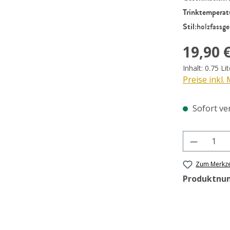
Trinktemperat
Stil:
holzfassge
Regulärer Pr
19,90 
Inhalt:
0.75 Li
Preise inkl.
Sofort ver
Produkt 
Zum Merkze
Produktnu