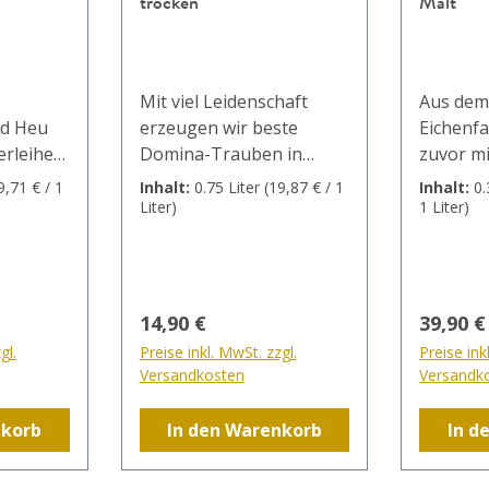
trocken
Malt"
Mit viel Leidenschaft
Aus dem
nd Heu
erzeugen wir beste
Eichenfa
erleihen
Domina-Trauben in
zuvor m
unseren Weinbergen.
Maximus
9,71 € / 1
Inhalt:
0.75 Liter
(19,87 € / 1
Inhalt:
0.
tt. Ob
Und das schmeckt man in
rdestill
Liter)
1 Liter)
er im
diesem MAXIMUS! Die
Krauthe
Domina lagerte 18
Whiskyb
keiner
Monate in kleinen
Anflug v
 Unsere
Barriques aus
und Pfl
:
Regulärer Preis:
Regulär
14,90 €
39,90 €
: Gin
fränkischer und
grandio
gl.
Preise inkl. MwSt. zzgl.
Preise ink
amerikanischer Eiche. Die
Bestes 
Versandkosten
Versandk
cl Soda
Tannine sind perfekt
Röstmal
 Crushed
eingebunden und
destillie
nkorb
In den Warenkorb
In d
verleihen diesem Wein
fränkisc
eine lange
gereift,