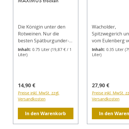
MAXIMUS trocken
Die Königin unter den
Wacholder,
Rotweinen. Nur die
Spitzwegerich u
besten Spätburgunder-
vom Eulenberg v
Trauben vom
unserem Gin das
Inhalt:
0.75 Liter
(19,87 € / 1
Inhalt:
0.35 Liter
(7
Escherndorfer
einzigartige Buke
Liter)
Liter)
Fürstenberg verwenden
pur, mit Tonic od
wir für diesen Pinot. Der
Cocktail - der Gin
dichte und vollmundige
Botanica darf in 
Spätburgunder Maximus
Hausbar fehlen.
Regulärer Preis:
Regulärer Preis
14,90 €
27,90 €
lagerte 18 Monate in
Cocktailempfehlung
Preise inkl. MwSt. zzgl.
Preise inkl. MwSt. zz
kleinen Barriques aus
- SUMMER: 15 cl
Versandkosten
Versandkosten
fränkischer
Sommertraum 10 
Spessarteiche. In der
3cl Gin Botanica
In den Warenkorb
In den Ware
Nase zeigt sich die
Ice mit einem Minzblatt
typische Burgunderart
dekorieren und