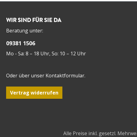
mit einer leichten Vanille-
genießen! Gin - PINK: 15
Note. Die Tannine und
cl Rotling 10 cl S
das Holz sind perfekt
Gin Botanica Cru
WIR SIND FÜR SIE DA
eingebunden und hallen
mit einer Erdbee
Beratung unter:
im Abgang perfekt nach.
dekorieren und
genießen!
09381 1506
Mo - Sa: 8 – 18 Uhr, So: 10 – 12 Uhr
Oder über unser
Kontaktformular
.
Vertrag widerrufen
Alle Preise inkl. gesetzl. Mehrwe