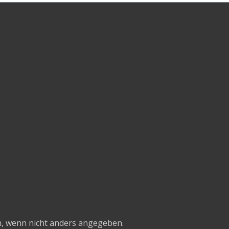
tburgunder
belegt war. Ein
von Rosmarin,
nd Pflaume mit
üße, im
ck präsentiert
er Fränkischer
alt Whisky sehr
d wärmend! Der
sky aus Franken.
 wenn nicht anders angegeben.