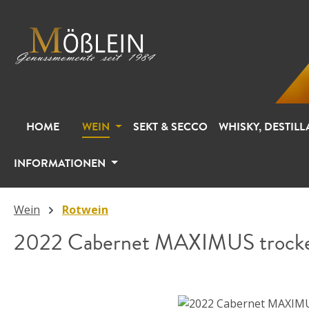
m Hauptinhalt springen
Zur Suche springen
Zur Hauptnavigation springen
HOME
WEIN
SEKT & SECCO
WHISKY, DESTILL
INFORMATIONEN
Wein
Rotwein
2022 Cabernet MAXIMUS trock
Bildergalerie überspringen