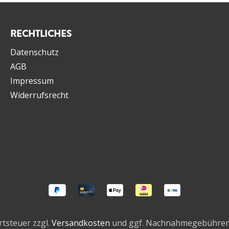
Lagerfähigkeit.
mit Spä
oda 3cl
Maximus 
shed Ice
Anflug 
RECHTLICHES
re
Birne u
feiner S
Datenschutz
Geschma
AGB
sich uns
Impressum
Single-M
Widerrufsrecht
lang un
Top-Whi
rtsteuer zzgl.
Versandkosten
und ggf. Nachnahmegebühren,