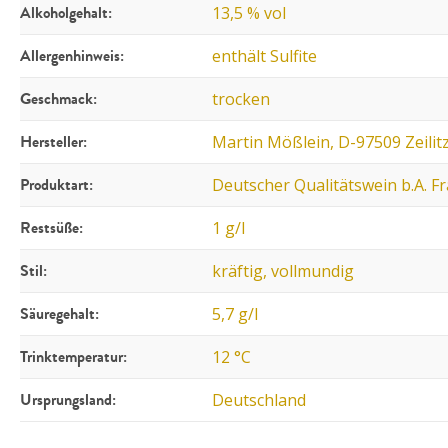
Alkoholgehalt:
13,5 % vol
Allergenhinweis:
enthält Sulfite
Geschmack:
trocken
Hersteller:
Martin Mößlein, D-97509 Zeilit
Produktart:
Deutscher Qualitätswein b.A. F
Restsüße:
1 g/l
Stil:
kräftig, vollmundig
Säuregehalt:
5,7 g/l
Trinktemperatur:
12 °C
Ursprungsland:
Deutschland