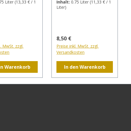
75 Liter
(13,33 € / 1
Inhalt:
0.75 Liter
(11,33 € / 1
einer feinen
Bocksbeutel abgefüllt
Liter)
der ideale Wein für
Freunde des klassischen
Frankenweins.
er Preis:
Regulärer Preis:
8,50 €
l. MwSt. zzgl.
Preise inkl. MwSt. zzgl.
osten
Versandkosten
en Warenkorb
In den Warenkorb