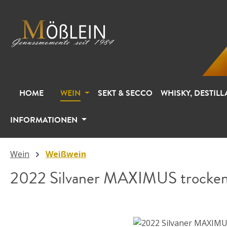
m Hauptinhalt springen
Zur Suche springen
Zur Hauptnavigation springen
HOME
WEIN
SEKT & SECCO
WHISKY, DESTILL
INFORMATIONEN
Wein
Weißwein
2022 Silvaner MAXIMUS trocke
Bildergalerie überspringen