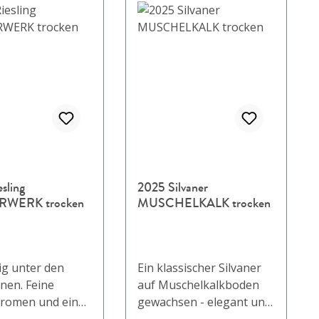
sling
2025 Silvaner
RWERK trocken
MUSCHELKALK trocken
ig unter den
Ein klassischer Silvaner
nen. Feine
auf Muschelkalkboden
haromen und eine
gewachsen - elegant und
siche Note betten
schnörkellos. Im