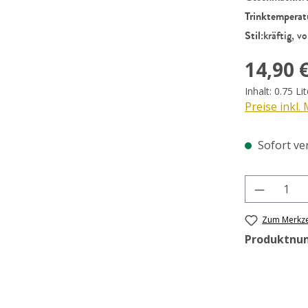
Trinktemperat
Stil:
kräftig, v
Regulärer Pr
14,90 
Inhalt:
0.75 Li
Preise inkl.
Sofort ver
Produkt 
Zum Merkze
Produktnu