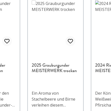
der
2025 Grauburgunder
2024 Rie
en
MEISTERWERK trocken
MEISTE
r den
Ein Aroma von
Der Kön
ie
Stachelbeere und Birne
Weißwei
under-
verleihen diesem
Pfirsic
cremigen Wein Charakter
mineral