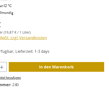
ur:
12 °C
ollmundig
eis:
€
ter
(19,87 € / 1 Liter)
 MwSt. zzgl. Versandkosten
fügbar, Lieferzeit: 1-3 days
Anzahl: Gib den gewünschten Wert ein o
In den Warenkorb
ttel hinzufügen
mmer:
240