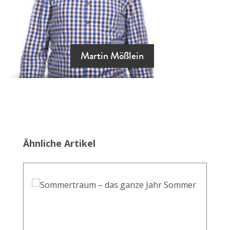
Martin Mößlein
Produktgalerie überspringen
Ähnliche Artikel