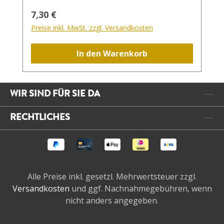
holen. Der Wein für alle Lebenslagen -
Regulärer Preis:
7,30 €
einfach ein wahrer Sommertraum.
Preise inkl. MwSt. zzgl. Versandkosten
In den Warenkorb
WIR SIND FÜR SIE DA
RECHTLICHES
Alle Preise inkl. gesetzl. Mehrwertsteuer zzgl.
Versandkosten
und ggf. Nachnahmegebühren, wenn
nicht anders angegeben.