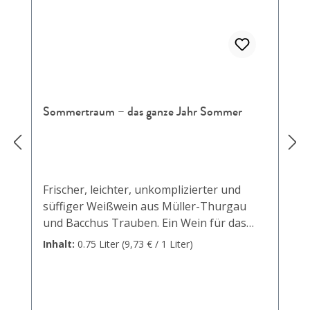
Sommertraum – das ganze Jahr Sommer
Frischer, leichter, unkomplizierter und
süffiger Weißwein aus Müller-Thurgau
und Bacchus Trauben. Ein Wein für das
ganze Jahr. Im Frühling, um sich auf den
Inhalt:
0.75 Liter
(9,73 € / 1 Liter)
Sommer zu freuen, im Sommer genau die
richtige Erfrischung, im Herbst, um an den
Sommer zurück zu denken und im Winter,
um sich den Sommer auf die Couch zu