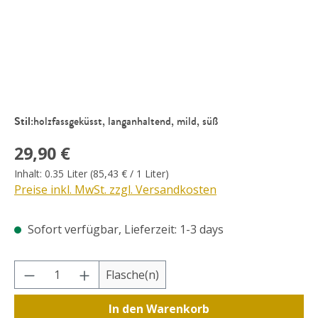
Stil:
holzfassgeküsst, langanhaltend, mild, süß
Regulärer Preis:
29,90 €
Inhalt:
0.35 Liter
(85,43 € / 1 Liter)
Preise inkl. MwSt. zzgl. Versandkosten
Sofort verfügbar, Lieferzeit: 1-3 days
Produkt Anzahl: Gib den gewünschten Wer
Flasche(n)
In den Warenkorb