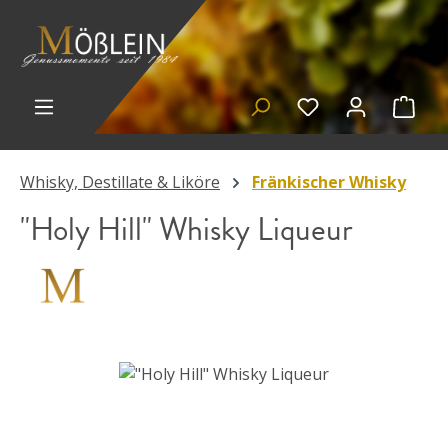
Zum Hauptinhalt springen
Du hast 0 Prod
Ware
Whisky, Destillate & Liköre
Fränkischer Whisky
"Holy Hill" Whisky Liqueur
Bildergalerie überspringen