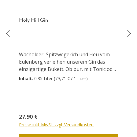
Holy Hill Gin
Wacholder, Spitzwegerich und Heu vom
Eulenberg verleihen unserem Gin das
einzigartige Bukett. Ob pur, mit Tonic oder
im Cocktail - der Gin Botanica darf in keiner
Inhalt:
0.35 Liter
(79,71 € / 1 Liter)
Hausbar fehlen. Unsere
Cocktailempfehlung: Gin - SUMMER: 15 cl
Sommertraum 10 cl Soda 3cl Gin Botanica
Crushed Ice mit einem Minzblatt
dekorieren und genießen! Gin - PINK: 15
Regulärer Preis:
27,90 €
cl Rotling 10 cl Soda 3cl Gin Botanica
Preise inkl. MwSt. zzgl. Versandkosten
Crushed Ice mit einer Erdbeere dekorieren
und genießen!