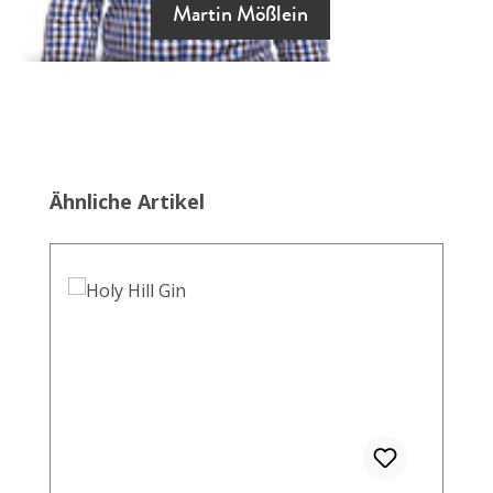
Martin Mößlein
Produktgalerie überspringen
Ähnliche Artikel