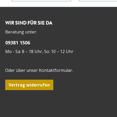
und mild, hat eine leicht
die Couch zu hol
süßliche Note und
Wein für alle
erinnert in der Nase an
Lebenslagen - ei
Nuss-Nougat. Ein
ein wahrer
WIR SIND FÜR SIE DA
Erlebnis der ganz
Sommertraum.
Beratung unter:
besonderen Art für
Haselnuss-Freunde!
09381 1506
Heißer Tipp: Haben Sie
immer eine Flasche mehr
Mo - Sa: 8 – 18 Uhr, So: 10 – 12 Uhr
im Haus als geplant,
denn wenn man mit dem
Genuss einmal begonnen
Oder über unser
Kontaktformular
.
hat ist es schwer, zu
wiederstehen!
Vertrag widerrufen