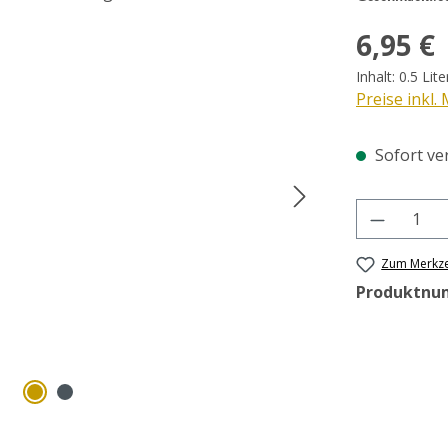
Regulärer Pr
6,95 €
Inhalt:
0.5 Lit
Preise inkl.
Sofort ver
Produkt 
Zum Merkze
Produktnu