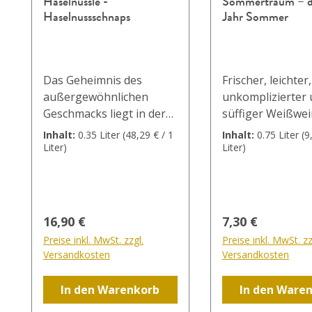
Haselnüssle -
Sommertraum – d
Haselnussschnaps
Jahr Sommer
Das Geheimnis des
Frischer, leichter,
außergewöhnlichen
unkomplizierter
Geschmacks liegt in der
süffiger Weißwei
feinen Röstung der
Müller-Thurgau 
Inhalt:
0.35 Liter
(48,29 € / 1
Inhalt:
0.75 Liter
(9
Haselnüsse. Reife
Bacchus Trauben
Liter)
Liter)
Haselnüsse werden
Wein für das gan
karmalesiert und
Im Frühling, um s
geröstet und in Alkohol
den Sommer zu f
eingelegt. Nach 6
im Sommer genau
Regulärer Preis:
Regulärer Preis
16,90 €
7,30 €
Wochen wird der Ansatz
richtige Erfrisch
Preise inkl. MwSt. zzgl.
Preise inkl. MwSt. zz
schonend destilliert &
Herbst, um an d
Versandkosten
Versandkosten
verfeinert. Unser
Sommer zurück 
Haselnüssle ist im
denken und im W
In den Warenkorb
In den Ware
Geschmack sehr weich
um sich den Som