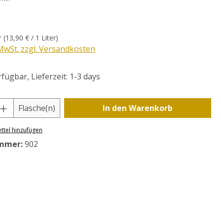
eis:
er
(13,90 € / 1 Liter)
 MwSt. zzgl. Versandkosten
fügbar, Lieferzeit: 1-3 days
Anzahl: Gib den gewünschten Wert ein o
Flasche(n)
In den Warenkorb
ttel hinzufügen
mmer:
902