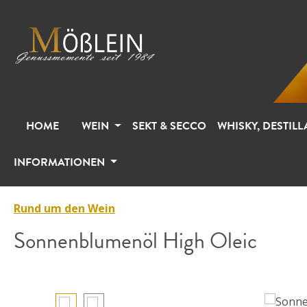
m Hauptinhalt springen
Zur Suche springen
Zur Hauptnavigation springen
HOME
WEIN
SEKT & SECCO
WHISKY, DESTILL
INFORMATIONEN
Rund um den Wein
Sonnenblumenöl High Oleic
Bildergalerie überspringen