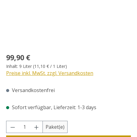
Regulärer Preis:
99,90 €
Inhalt:
9 Liter
(11,10 € / 1 Liter)
Preise inkl. MwSt. zzgl. Versandkosten
Versandkostenfrei
Sofort verfügbar, Lieferzeit: 1-3 days
Produkt Anzahl: Gib den gewünschten Wer
Paket(e)