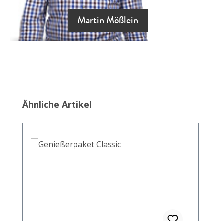
Martin Mößlein
Produktgalerie überspringen
Ähnliche Artikel