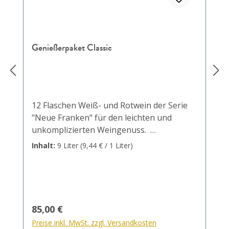
Genießerpaket Classic
12 Flaschen Weiß- und Rotwein der Serie
"Neue Franken" für den leichten und
unkomplizierten Weingenuss.
Paketinhalt1 x Secco trocken / Deutscher
Inhalt:
9 Liter
(9,44 € / 1 Liter)
Perlwein mit zugesetzter Kohlensäure,
verperlt in 56856 Zell / 0,75 L / 12%vol2 x
Sommertraum…das ganze Jahr Sommer /
Deutscher Wein / 0,75 L / 11,5%vol1 x "der
franke" Müller Thurgau Qualitätswein
Regulärer Preis:
85,00 €
trocken / Deutscher Qualitätswein b.A.
Preise inkl. MwSt. zzgl. Versandkosten
Franken / 0,75 L / 12%vol2 x "der franke"